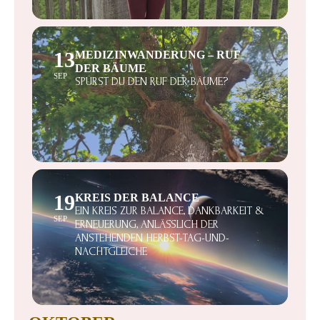
13
MEDIZINWANDERUNG – RUF
DER BÄUME
SEP
SPÜRST DU DEN RUF DER BÄUME?
19
KREIS DER BALANCE
EIN KREIS ZUR BALANCE, DANKBARKEIT &
SEP
ERNEUERUNG, ANLÄSSLICH DER
ANSTEHENDEN HERBST-TAG-UND-
NACHTGLEICHE