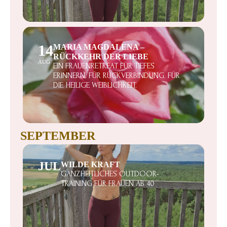
14
MARIA MAGDALENA –
RÜCKKEHR DER LIEBE
AUG
EIN FRAUENRETREAT FÜR TIEFES
ERINNERN. FÜR RÜCKVERBINDUNG. FÜR
DIE HEILIGE WEIBLICHKEIT.
SEPTEMBER
JUL
WILDE KRAFT
GANZHEITLICHES OUTDOOR-
TRAINING FÜR FRAUEN AB 40