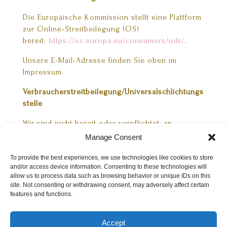
Die Europäische Kommission stellt eine Plattform
zur Online-Streitbeilegung (OS)
bereit:
https://ec.europa.eu/consumers/odr/
.
Unsere E-Mail-Adresse finden Sie oben im
Impressum.
Verbraucherstreitbeilegung/Universalschlichtungs
stelle
Wir sind nicht bereit oder verpflichtet, an
Streitbeilegungsverfahren vor einer
Manage Consent
Verbraucherschlichtungsstelle teilzunehmen.
To provide the best experiences, we use technologies like cookies to store
Quelle:
eRecht24
and/or access device information. Consenting to these technologies will
allow us to process data such as browsing behavior or unique IDs on this
site. Not consenting or withdrawing consent, may adversely affect certain
features and functions.
Accept