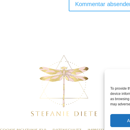
To provide t
device infor
as browsing 
may adversel
A