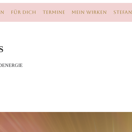
en
Für Dich
Termine
Mein Wirken
Stefan
S
DENERGIE