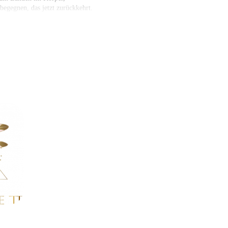
begegnen, das jetzt zurückkehrt.
 zum Online-Programm „In mir ankommen“
n.
-diete.de