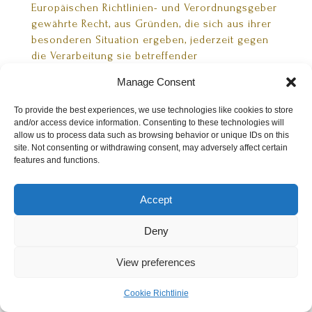
Europäischen Richtlinien- und Verordnungsgeber
gewährte Recht, aus Gründen, die sich aus ihrer
besonderen Situation ergeben, jederzeit gegen
die Verarbeitung sie betreffender
personenbezogener Daten, die aufgrund von Art.
Manage Consent
6 Abs. 1 Buchstaben e oder f DS-GVO erfolgt,
Widerspruch einzulegen. Dies gilt auch für ein
To provide the best experiences, we use technologies like cookies to store
auf diese Bestimmungen gestütztes Profiling.
and/or access device information. Consenting to these technologies will
allow us to process data such as browsing behavior or unique IDs on this
Unser Unternehmen verarbeitet die
site. Not consenting or withdrawing consent, may adversely affect certain
features and functions.
personenbezogenen Daten im Falle des
Widerspruchs nicht mehr, es sei denn, wir
können zwingende schutzwürdige Gründe für die
Accept
Verarbeitung nachweisen, die den Interessen,
Rechten und Freiheiten der betroffenen Person
Deny
überwiegen, oder die Verarbeitung dient der
Geltendmachung, Ausübung oder Verteidigung
View preferences
von Rechtsansprüchen.
Cookie Richtlinie
Verarbeitet unser Unternehmen